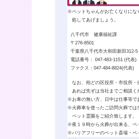
※
ペットちゃんがお亡くなりにな
処してあげましょう。
八千代市 健康福祉課
〒276-8501
千葉県八千代市大和田新田312-5
電話番号： 047-483-1151 (代表)
ファクス：047-484-8824(代表)
なお、殆どの区役所・市役所・
あれば先ずは当社までご相談く
※
お車の無い方、日中は仕事等で
※
火葬車を使ったご訪問火葬では
ペット霊園をご紹介致します。
※
夜１９時から火葬が出来る、ペ
※
バリアフリーのペット斎場・ペ