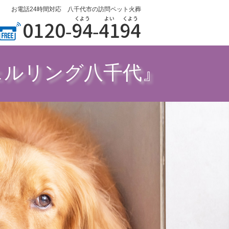
お電話24時間対応 八千代市の訪問ペット火葬
くよう
よい
くよう
0120-
94
-
41
94
ェルリング八千代』