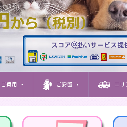
ご費用
ご安置
エリ