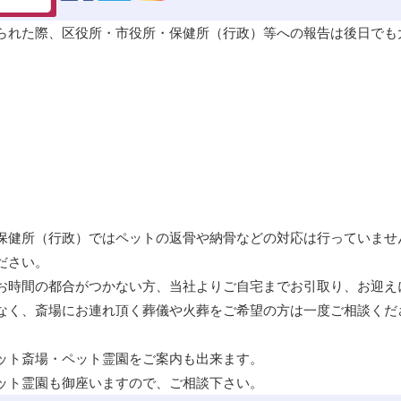
られた際、区役所・市役所・保健所（行政）等への報告は後日でも
保健所（行政）ではペットの
返骨
や
納骨
などの対応は行っていませ
ださい。
お時間の都合がつかない方、当社よりご自宅までお引取り、お迎え
なく、斎場にお連れ頂く葬儀や火葬をご希望の方は一度ご相談くだ
ット斎場・ペット霊園をご案内も出来ます。
ット霊園も御座いますので、ご相談下さい。