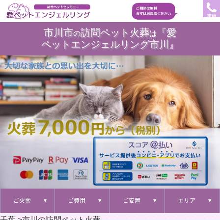
電話
市川市
訪問ペット火葬
『愛
の
は
ペットエンジェルリング市川』
ご火葬
ご費用
ご安置
エリア
千葉
>
市川の訪問ペット火葬