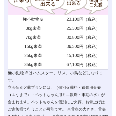
極小動物※
23,100
円（税込）
3kg未満
25,300
円（税込）
7kg未満
30,800
円（税込）
15kg未満
36,300
円（税込）
25kg未満
45,100
円（税込）
35kg未満
67,100
円（税込）
極小動物※はハムスター、リス、小鳥などになりま
す。
立会個別火葬プランには、（個別火葬料・返骨用骨壺
（４寸まで）・ペットちゃん用ミニ数珠・末期の水）が
含まれます。ペットちゃんを個別にご火葬。お骨上げは
ご家族様で行うことが可能です。 ※骨壺の大きさ、骨壺