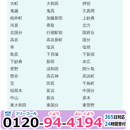
大町
大和田
押切
鬼越
鬼高
欠真間
柏井町
加藤新田
上妙典
河原
香取
北方
北国分
行徳駅前
国府台
高谷
高谷新町
国分
幸
塩浜
塩焼
島尻
下貝塚
下新宿
下妙典
新田
末広
菅野
須和田
関ケ島
曽谷
高石神
高浜町
宝
田尻
千鳥町
稲荷木
富浜
中国分
中山
新浜
原木
東大和田
東国分
東菅野
東浜
日之出
平田
広尾
福栄
二子飛地
二俣
二俣新町
奉免町