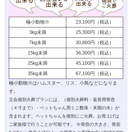
極小動物※
23,100
円（税込）
3kg未満
25,300
円（税込）
7kg未満
30,800
円（税込）
15kg未満
36,300
円（税込）
25kg未満
45,100
円（税込）
35kg未満
67,100
円（税込）
極小動物※はハムスター、リス、小鳥などになりま
す。
立会個別火葬プランには、（個別火葬料・返骨用骨壺
（４寸まで）・ペットちゃん用ミニ数珠・末期の水）が
含まれます。ペットちゃんを個別にご火葬。お骨上げは
ご家族様で行うことが可能です。 ※骨壺の大きさ、骨壺