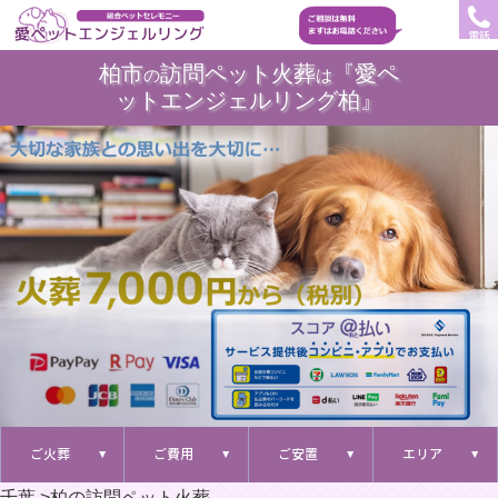
電話
柏市
訪問ペット火葬
『愛ペ
の
は
ットエンジェルリング柏』
ご火葬
ご費用
ご安置
エリア
千葉
>
柏の訪問ペット火葬