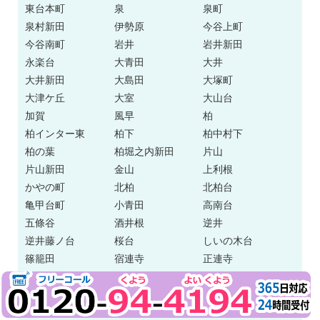
東台本町
泉
泉町
泉村新田
伊勢原
今谷上町
今谷南町
岩井
岩井新田
永楽台
大青田
大井
大井新田
大島田
大塚町
大津ケ丘
大室
大山台
加賀
風早
柏
柏インター東
柏下
柏中村下
柏の葉
柏堀之内新田
片山
片山新田
金山
上利根
かやの町
北柏
北柏台
亀甲台町
小青田
高南台
五條谷
酒井根
逆井
逆井藤ノ台
桜台
しいの木台
篠籠田
宿連寺
正連寺
新柏
新逆井
新利根
新富町
新十余二
水道橋
末広町
関場町
千間橋