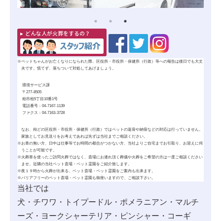
どんな人が火葬をするの？
※
ペットちゃんがお亡くなりになられた際、区役所・市役所・保健所（行政）等への報告は後日でも大丈
夫です。慌てず、落ちついて対処してあげましょう。
環境サービス課
〒277-8505
柏市柏5丁目10番1号
電話番号：04-7167-1139
ファクス：04-7163-3728
なお、殆どの区役所・市役所・保健所（行政）ではペットの
返骨
や
納骨
などの対応は行っていません。
家族としてお見送りをお考えであれば先ずは当社までご相談ください。
※
お車の無い方、日中は仕事等でお時間の都合がつかない方、当社よりご自宅までお引取り、お迎えに伺
うことが可能です。
※
火葬車を使ったご訪問火葬ではなく、斎場にお連れ頂く葬儀や火葬をご希望の方は一度ご相談ください
ませ。近隣の当社ペット斎場・ペット霊園をご紹介致します。
※
夜１９時から火葬が出来る、ペット斎場・ペット霊園をご案内も出来ます。
※
バリアフリーのペット斎場・ペット霊園も御座いますので、ご相談下さい。
当社では
犬・チワワ・トイプードル・ポメラニアン・マルチ
ーズ・ヨークシャーテリア・ピンシャー・コーギ