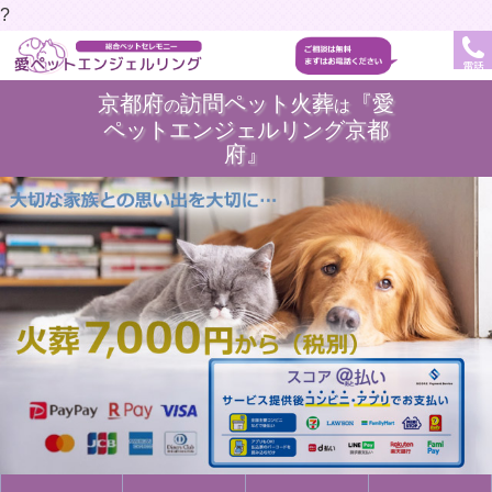
?
電話
京都府
訪問ペット火葬
『愛
の
は
ペットエンジェルリング京都
府』