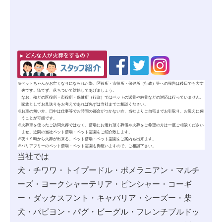
どんな人が火葬をするの？
※
ペットちゃんがお亡くなりになられた際、区役所・市役所・保健所（行政）等への報告は後日でも大丈
夫です。慌てず、落ちついて対処してあげましょう。
なお、殆どの区役所・市役所・保健所（行政）ではペットの
返骨
や
納骨
などの対応は行っていません。
家族としてお見送りをお考えであれば先ずは当社までご相談ください。
※
お車の無い方、日中は仕事等でお時間の都合がつかない方、当社よりご自宅までお引取り、お迎えに伺
うことが可能です。
※
火葬車を使ったご訪問火葬ではなく、斎場にお連れ頂く葬儀や火葬をご希望の方は一度ご相談ください
ませ。近隣の当社ペット斎場・ペット霊園をご紹介致します。
※
夜１９時から火葬が出来る、ペット斎場・ペット霊園をご案内も出来ます。
※
バリアフリーのペット斎場・ペット霊園も御座いますので、ご相談下さい。
当社では
犬・チワワ・トイプードル・ポメラニアン・マルチ
ーズ・ヨークシャーテリア・ピンシャー・コーギ
ー・ダックスフント・キャバリア・シーズー・柴
犬・パピヨン・パグ・ビーグル・フレンチブルドッ