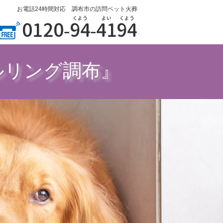
お電話24時間対応 調布市の訪問ペット火葬
くよう
よい
くよう
0120-
94
-
41
94
ルリング調布』