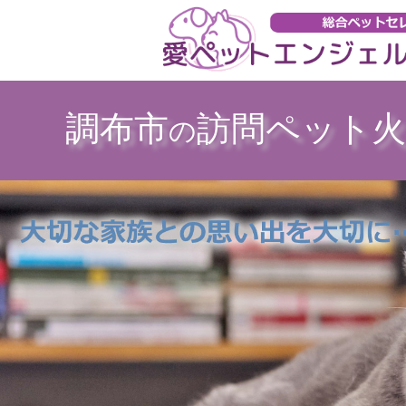
調布市
訪問ペット火
の