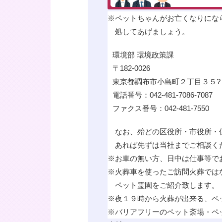
※
ペットちゃんがお亡くなりにな
処してあげましょう。
環境部 環境政策課
〒182-0026
東京都調布市小島町２丁目３５?１ 
電話番号：042-481-7086-7087
ファクス番号：042-481-7550
なお、殆どの区役所・市役所・
あれば先ずは当社までご相談く
※
お車の無い方、日中は仕事等で
※
火葬車を使ったご訪問火葬では
ペット霊園をご紹介致します。
※
夜１９時から火葬が出来る、ペ
※
バリアフリーのペット斎場・ペ