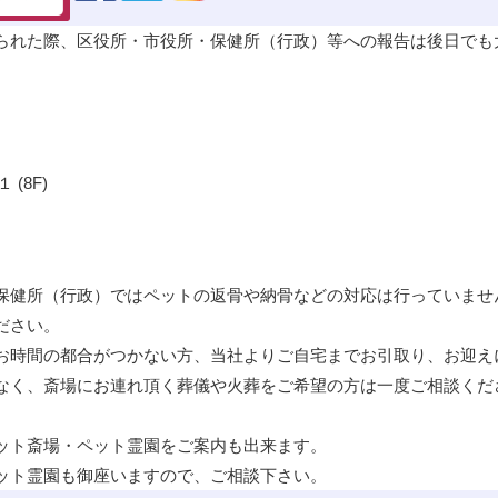
られた際、区役所・市役所・保健所（行政）等への報告は後日でも
(8F)
保健所（行政）ではペットの
返骨
や
納骨
などの対応は行っていませ
ださい。
お時間の都合がつかない方、当社よりご自宅までお引取り、お迎え
なく、斎場にお連れ頂く葬儀や火葬をご希望の方は一度ご相談くだ
ット斎場・ペット霊園をご案内も出来ます。
ット霊園も御座いますので、ご相談下さい。