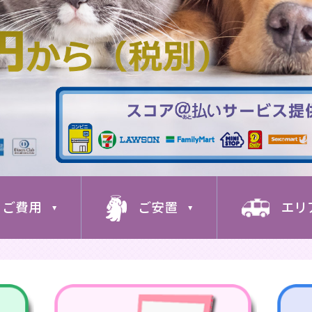
ご費用
ご安置
エリ