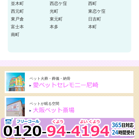
並木町
西恋ケ窪
西町
西元町
光町
東恋ケ窪
東戸倉
東元町
日吉町
富士本
本多
本町
南町
ペット火葬・葬儀・納骨
ペットが眠る空間
ペットが眠る空間