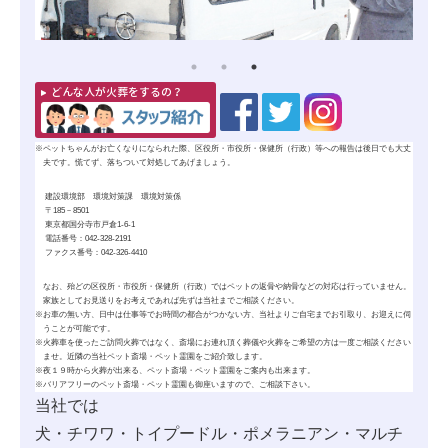
どんな人が火葬をするの？
※
ペットちゃんがお亡くなりになられた際、区役所・市役所・保健所（行政）等への報告は後日でも大丈
夫です。慌てず、落ちついて対処してあげましょう。
建設環境部 環境対策課 環境対策係
〒185－8501
東京都国分寺市戸倉1-6-1
電話番号：042-328-2191
ファクス番号：042-326-4410
なお、殆どの区役所・市役所・保健所（行政）ではペットの
返骨
や
納骨
などの対応は行っていません。
家族としてお見送りをお考えであれば先ずは当社までご相談ください。
※
お車の無い方、日中は仕事等でお時間の都合がつかない方、当社よりご自宅までお引取り、お迎えに伺
うことが可能です。
※
火葬車を使ったご訪問火葬ではなく、斎場にお連れ頂く葬儀や火葬をご希望の方は一度ご相談ください
ませ。近隣の当社ペット斎場・ペット霊園をご紹介致します。
※
夜１９時から火葬が出来る、ペット斎場・ペット霊園をご案内も出来ます。
※
バリアフリーのペット斎場・ペット霊園も御座いますので、ご相談下さい。
当社では
犬・チワワ・トイプードル・ポメラニアン・マルチ