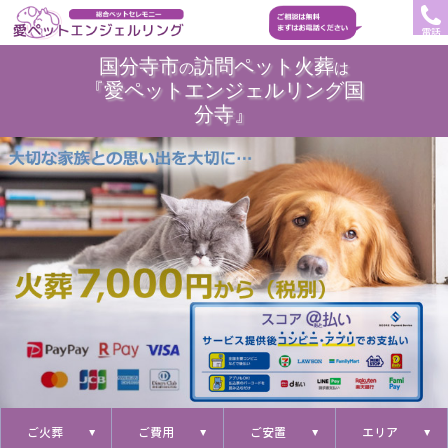
電話
国分寺市
訪問ペット火葬
の
は
『愛ペットエンジェルリング国
分寺』
ご火葬
ご費用
ご安置
エリア