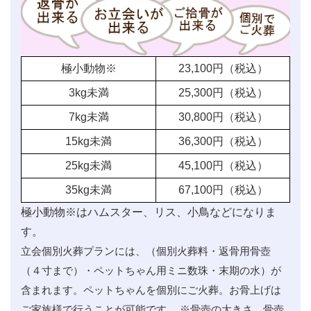
極小動物※
23,100
円（税込）
3kg未満
25,300
円（税込）
7kg未満
30,800
円（税込）
15kg未満
36,300
円（税込）
25kg未満
45,100
円（税込）
35kg未満
67,100
円（税込）
極小動物※はハムスター、リス、小鳥などになりま
す。
立会個別火葬プランには、（個別火葬料・返骨用骨壺
（４寸まで）・ペットちゃん用ミニ数珠・末期の水）が
含まれます。ペットちゃんを個別にご火葬。お骨上げは
ご家族様で行うことが可能です。 ※骨壺の大きさ、骨壺