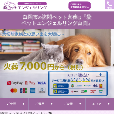
電話
白岡市
訪問ペット火葬
『愛
の
は
ペットエンジェルリング白岡』
ご火葬
ご費用
ご安置
エリア
埼玉
>
白岡の訪問ペット火葬