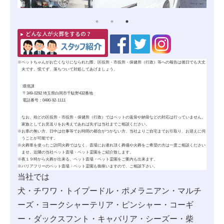
どんな人が火葬をするの？
※
ペットちゃんがお亡くなりになられた際、区役所・市役所・保健所（行政）等への報告は後日でも大丈
夫です。慌てず、落ちついて対処してあげましょう。
環境課
〒349-0292 埼玉県白岡市千駄野432番地
電話番号：0480-92-1111
なお、殆どの区役所・市役所・保健所（行政）ではペットの
返骨
や
納骨
などの対応は行っていません。
家族としてお見送りをお考えであれば先ずは当社までご相談ください。
※
お車の無い方、日中は仕事等でお時間の都合がつかない方、当社よりご自宅までお引取り、お迎えに伺
うことが可能です。
※
火葬車を使ったご訪問火葬ではなく、斎場にお連れ頂く葬儀や火葬をご希望の方は一度ご相談ください
ませ。近隣の当社ペット斎場・ペット霊園をご紹介致します。
※
夜１９時から火葬が出来る、ペット斎場・ペット霊園をご案内も出来ます。
※
バリアフリーのペット斎場・ペット霊園も御座いますので、ご相談下さい。
当社では
犬・チワワ・トイプードル・ポメラニアン・マルチ
ーズ・ヨークシャーテリア・ピンシャー・コーギ
ー・ダックスフント・キャバリア・シーズー・柴