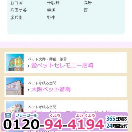
新白岡
千駄野
高岩
爪田ケ谷
寺塚
西
彦兵衛
野牛
ペット火葬・葬儀・納骨
ペットが眠る空間
ペットが眠る空間
ペットが眠る空間