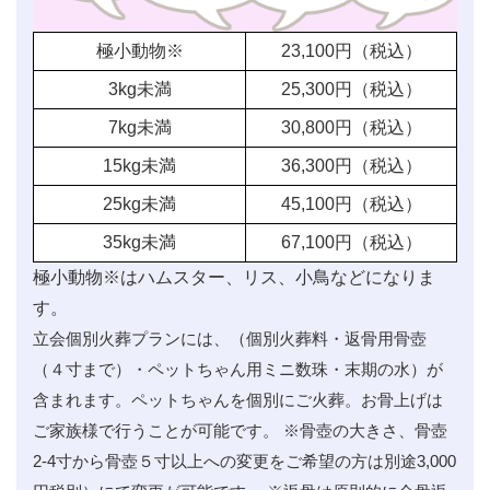
極小動物※
23,100
円（税込）
3kg未満
25,300
円（税込）
7kg未満
30,800
円（税込）
15kg未満
36,300
円（税込）
25kg未満
45,100
円（税込）
35kg未満
67,100
円（税込）
極小動物※はハムスター、リス、小鳥などになりま
す。
立会個別火葬プランには、（個別火葬料・返骨用骨壺
（４寸まで）・ペットちゃん用ミニ数珠・末期の水）が
含まれます。ペットちゃんを個別にご火葬。お骨上げは
ご家族様で行うことが可能です。 ※骨壺の大きさ、骨壺
2-4寸から骨壺５寸以上への変更をご希望の方は別途3,000