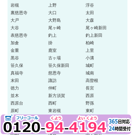
岩槻
上野
浮谷
裏慈恩寺
大口
太田
大戸
大野島
大森
大谷
尾ヶ崎
尾ヶ崎新田
表慈恩寺
釣上
釣上新田
加倉
掛
柏崎
金重
鹿室
上里
黒谷
古ヶ場
小溝
笹久保
笹久保新田
城町
真福寺
慈恩寺
城南
末田
諏訪
高曽根
徳力
仲町
長宮
並木
新方須賀
西原
西原台
西町
野孫
原町
東岩槻
東町
日の出町
府内
平林寺
本宿
本町
本丸
馬込
増長
南下新井