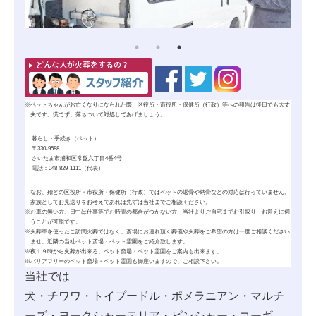
どんな人が火葬をするの？
※
ペットちゃんがお亡くなりになられた際、区役所・市役所・保健所（行政）等への報告は後日でも大丈
夫です。慌てず、落ちついて対処してあげましょう。
暮らし・手続き（ペット）
〒330-9588
さいたま市浦和区常盤六丁目4番4号
電話：048-829-1111（代表）
なお、殆どの区役所・市役所・保健所（行政）ではペットの
返骨
や
納骨
などの対応は行っていません。
家族としてお見送りをお考えであれば先ずは当社までご相談ください。
※
お車の無い方、日中は仕事等でお時間の都合がつかない方、当社よりご自宅までお引取り、お迎えに伺
うことが可能です。
※
火葬車を使ったご訪問火葬ではなく、斎場にお連れ頂く葬儀や火葬をご希望の方は一度ご相談ください
ませ。近隣の当社ペット斎場・ペット霊園をご紹介致します。
※
夜１９時から火葬が出来る、ペット斎場・ペット霊園をご案内も出来ます。
※
バリアフリーのペット斎場・ペット霊園も御座いますので、ご相談下さい。
当社では
犬・チワワ・トイプードル・ポメラニアン・マルチ
ーズ・ヨークシャーテリア・ピンシャー・コーギ