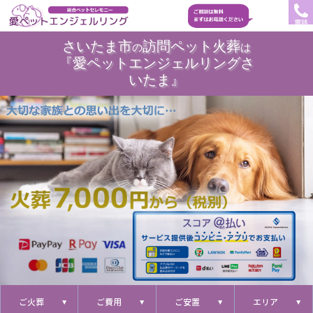
電話
さいたま市
訪問ペット火葬
の
は
『愛ペットエンジェルリングさ
いたま』
ご火葬
ご費用
ご安置
エリア