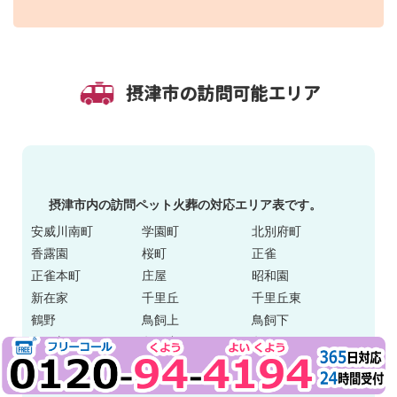
摂津市の訪問可能エリア
摂津市内の訪問ペット火葬の対応エリア表です。
安威川南町
学園町
北別府町
香露園
桜町
正雀
正雀本町
庄屋
昭和園
新在家
千里丘
千里丘東
鶴野
鳥飼上
鳥飼下
鳥飼新町
鳥飼中
鳥飼西
鳥飼野々
鳥飼八防
鳥飼八町
鳥飼本町
鳥飼銘木町
鳥飼和道