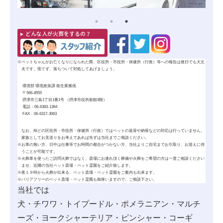
どんな人が火葬をするの？
※
ペットちゃんがお亡くなりになられた際、区役所・市役所・保健所（行政）等への報告は後日でも大丈
夫です。慌てず、落ちついて対処してあげましょう。
環境部 環境政策課 衛生業務係
〒566-8555
摂津市三島1丁目1番1号 （摂津市役所新館4階）
電話：06-6383-1364
FAX：06-6317-3063
なお、殆どの区役所・市役所・保健所（行政）ではペットの
返骨
や
納骨
などの対応は行っていません。
家族としてお見送りをお考えであれば先ずは当社までご相談ください。
※
お車の無い方、日中は仕事等でお時間の都合がつかない方、当社よりご自宅までお引取り、お迎えに伺
うことが可能です。
※
火葬車を使ったご訪問火葬ではなく、斎場にお連れ頂く葬儀や火葬をご希望の方は一度ご相談ください
ませ。近隣の当社ペット斎場・ペット霊園をご紹介致します。
※
夜１９時から火葬が出来る、ペット斎場・ペット霊園をご案内も出来ます。
※
バリアフリーのペット斎場・ペット霊園も御座いますので、ご相談下さい。
当社では
犬・チワワ・トイプードル・ポメラニアン・マルチ
ーズ・ヨークシャーテリア・ピンシャー・コーギ