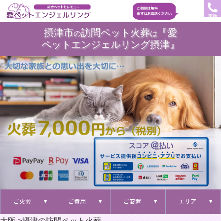
電話
摂津市
訪問ペット火葬
『愛
の
は
ペットエンジェルリング摂津』
ご火葬
ご費用
ご安置
エリア
大阪
>
摂津の訪問ペット火葬