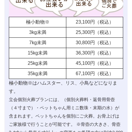
極小動物※
23,100
円（税込）
3kg未満
25,300
円（税込）
7kg未満
30,800
円（税込）
15kg未満
36,300
円（税込）
25kg未満
45,100
円（税込）
35kg未満
67,100
円（税込）
極小動物※はハムスター、リス、小鳥などになりま
す。
立会個別火葬プランには、（個別火葬料・返骨用骨壺
（４寸まで）・ペットちゃん用ミニ数珠・末期の水）が
含まれます。ペットちゃんを個別にご火葬。お骨上げは
ご家族様で行うことが可能です。 ※骨壺の大きさ、骨壺