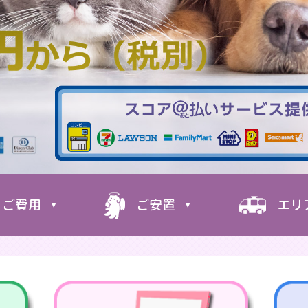
ご費用
ご安置
エリ