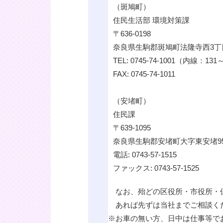
（斑鳩町）
住民生活部 環境対策課
〒636-0198
奈良県生駒郡斑鳩町法隆寺西3丁目
TEL: 0745-74-1001（内線：131
FAX: 0745-74-1011
（安堵町）
住民課
〒639-1095
奈良県生駒郡安堵町大字東安堵9
電話: 0743-57-1515
ファックス: 0743-57-1525
なお、殆どの区役所・市役所・
あれば先ずは当社までご相談く
※
お車の無い方、日中は仕事等で