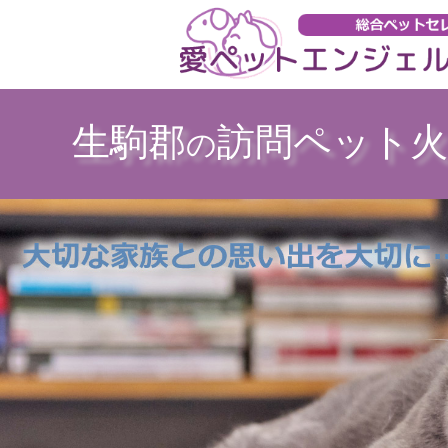
生駒郡
訪問ペット火
の