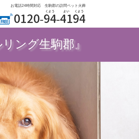
お電話24時間対応 生駒郡の訪問ペット火葬
くよう
よい
くよう
0120-
94
-
41
94
ルリング生駒郡』