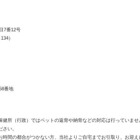
7番12号
～134）
58番地
保健所（行政）ではペットの
返骨
や
納骨
などの対応は行っていませ
ださい。
お時間の都合がつかない方、当社よりご自宅までお引取り、お迎え