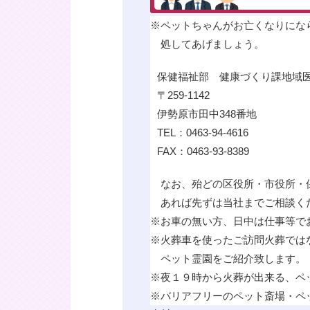
※
ペットちゃんがお亡くなりにな
処してあげましょう。
保健福祉部 健康づくり課地域
〒259-1142
伊勢原市田中348番地
TEL：0463-94-4616
FAX：0463-93-8389
なお、殆どの区役所・市役所・
あれば先ずは当社までご相談く
※
お車の無い方、日中は仕事等で
※
火葬車を使ったご訪問火葬では
ペット霊園をご紹介致します。
※
夜１９時から火葬が出来る、ペ
※
バリアフリーのペット斎場・ペ