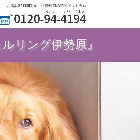
お電話24時間対応 伊勢原市の訪問ペット火葬
くよう
よい
くよう
0120-
94
-
41
94
ェルリング伊勢原』