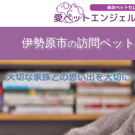
伊勢原市
訪問ペット
の