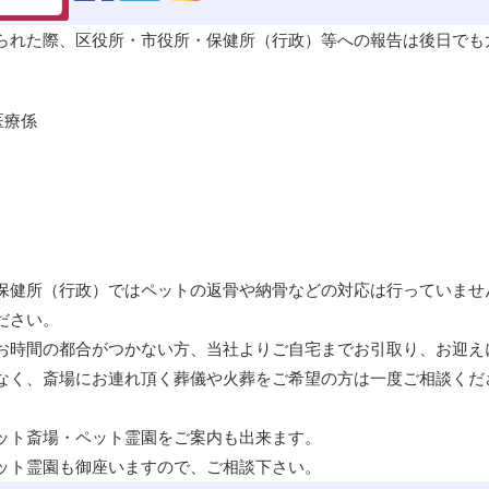
られた際、区役所・市役所・保健所（行政）等への報告は後日でも
医療係
保健所（行政）ではペットの
返骨
や
納骨
などの対応は行っていませ
ださい。
お時間の都合がつかない方、当社よりご自宅までお引取り、お迎え
なく、斎場にお連れ頂く葬儀や火葬をご希望の方は一度ご相談くだ
ット斎場・ペット霊園をご案内も出来ます。
ット霊園も御座いますので、ご相談下さい。