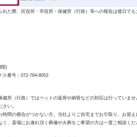
られた際、区役所・市役所・保健所（行政）等への報告は後日でも
階)
ス番号：072-784-8053
保健所（行政）ではペットの
返骨
や
納骨
などの対応は行っていませ
ださい。
お時間の都合がつかない方、当社よりご自宅までお引取り、お迎え
なく、斎場にお連れ頂く葬儀や火葬をご希望の方は一度ご相談くだ