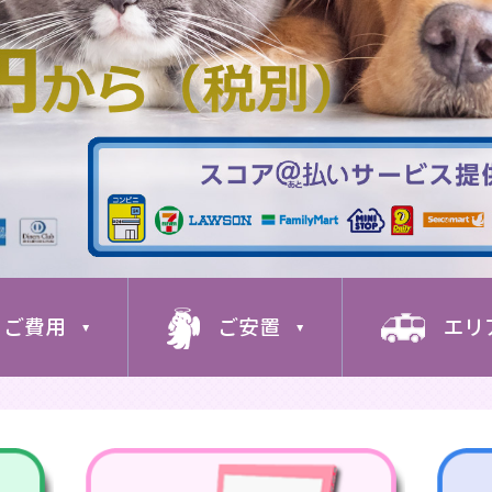
ご費用
ご安置
エリ