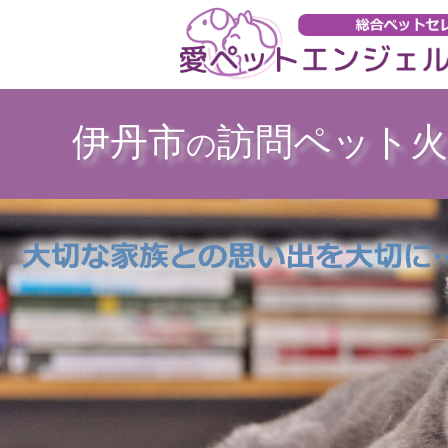
伊丹市
訪問ペット火
の