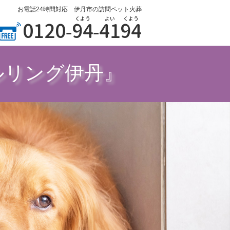
お電話24時間対応 伊丹市の訪問ペット火葬
くよう
よい
くよう
0120-
94
-
41
94
ルリング伊丹』