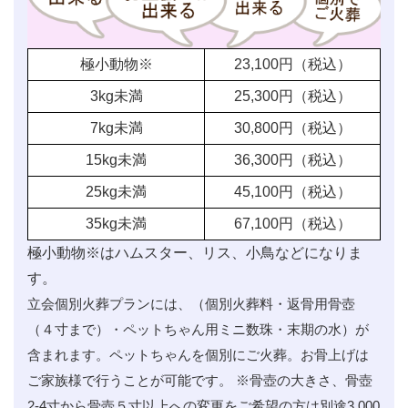
極小動物※
23,100
円（税込）
3kg未満
25,300
円（税込）
7kg未満
30,800
円（税込）
15kg未満
36,300
円（税込）
25kg未満
45,100
円（税込）
35kg未満
67,100
円（税込）
極小動物※はハムスター、リス、小鳥などになりま
す。
立会個別火葬プランには、（個別火葬料・返骨用骨壺
（４寸まで）・ペットちゃん用ミニ数珠・末期の水）が
含まれます。ペットちゃんを個別にご火葬。お骨上げは
ご家族様で行うことが可能です。 ※骨壺の大きさ、骨壺
2-4寸から骨壺５寸以上への変更をご希望の方は別途3,000