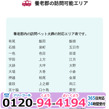
養老郡の訪問可能エリア
養老郡内の訪問ペット火葬の対応エリア表です。
有尾
飯田
飯積
石畑
泉町
五日市
一色
色目
岩道
宇田
上方
江月
大跡
大坪
大野
大場
大巻
小倉
押越
柏尾
金屋
釜段
上之郷
烏江
京ケ脇
口ケ島
栗笠
桜井
沢田
下笠
蛇持
勢至
祖父江
田
高田
高田馬場町