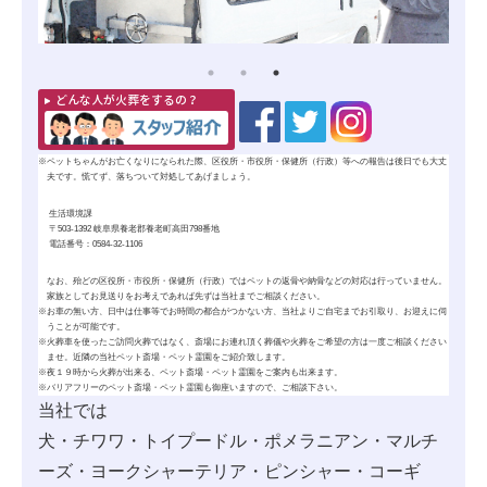
どんな人が火葬をするの？
※
ペットちゃんがお亡くなりになられた際、区役所・市役所・保健所（行政）等への報告は後日でも大丈
夫です。慌てず、落ちついて対処してあげましょう。
生活環境課
〒503-1392 岐阜県養老郡養老町高田798番地
電話番号：0584-32-1106
なお、殆どの区役所・市役所・保健所（行政）ではペットの
返骨
や
納骨
などの対応は行っていません。
家族としてお見送りをお考えであれば先ずは当社までご相談ください。
※
お車の無い方、日中は仕事等でお時間の都合がつかない方、当社よりご自宅までお引取り、お迎えに伺
うことが可能です。
※
火葬車を使ったご訪問火葬ではなく、斎場にお連れ頂く葬儀や火葬をご希望の方は一度ご相談ください
ませ。近隣の当社ペット斎場・ペット霊園をご紹介致します。
※
夜１９時から火葬が出来る、ペット斎場・ペット霊園をご案内も出来ます。
※
バリアフリーのペット斎場・ペット霊園も御座いますので、ご相談下さい。
当社では
犬・チワワ・トイプードル・ポメラニアン・マルチ
ーズ・ヨークシャーテリア・ピンシャー・コーギ