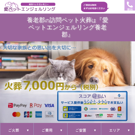
電話
養老郡
訪問ペット火葬
『愛
の
は
ペットエンジェルリング養老
郡』
ご火葬
ご費用
ご安置
エリア