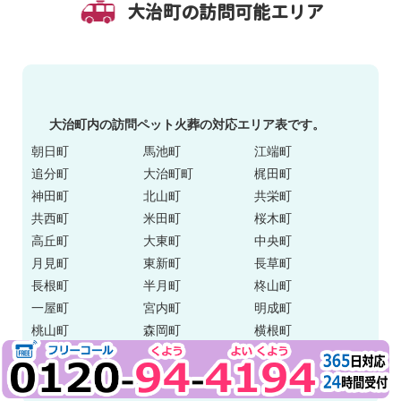
大治町の訪問可能エリア
大治町内の訪問ペット火葬の対応エリア表です。
朝日町
馬池町
江端町
追分町
大治町町
梶田町
神田町
北山町
共栄町
共西町
米田町
桜木町
高丘町
大東町
中央町
月見町
東新町
長草町
長根町
半月町
柊山町
一屋町
宮内町
明成町
桃山町
森岡町
横根町
吉川町
若草町