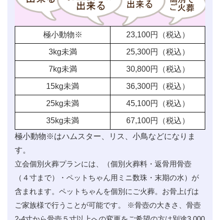
極小動物※
23,100
円（税込）
3kg未満
25,300
円（税込）
7kg未満
30,800
円（税込）
15kg未満
36,300
円（税込）
25kg未満
45,100
円（税込）
35kg未満
67,100
円（税込）
極小動物※はハムスター、リス、小鳥などになりま
す。
立会個別火葬プランには、（個別火葬料・返骨用骨壺
（４寸まで）・ペットちゃん用ミニ数珠・末期の水）が
含まれます。ペットちゃんを個別にご火葬。お骨上げは
ご家族様で行うことが可能です。 ※骨壺の大きさ、骨壺
2-4寸から骨壺５寸以上への変更をご希望の方は別途3,000