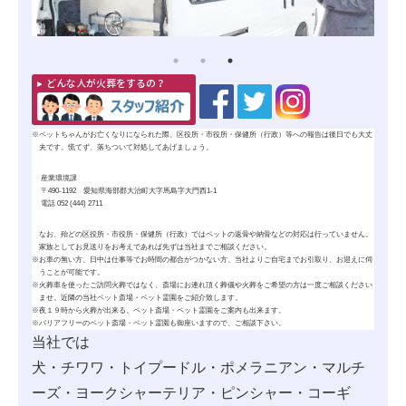
どんな人が火葬をするの？
※
ペットちゃんがお亡くなりになられた際、区役所・市役所・保健所（行政）等への報告は後日でも大丈
夫です。慌てず、落ちついて対処してあげましょう。
産業環境課
〒490-1192 愛知県海部郡大治町大字馬島字大門西1-1
電話 052 (444) 2711
なお、殆どの区役所・市役所・保健所（行政）ではペットの
返骨
や
納骨
などの対応は行っていません。
家族としてお見送りをお考えであれば先ずは当社までご相談ください。
※
お車の無い方、日中は仕事等でお時間の都合がつかない方、当社よりご自宅までお引取り、お迎えに伺
うことが可能です。
※
火葬車を使ったご訪問火葬ではなく、斎場にお連れ頂く葬儀や火葬をご希望の方は一度ご相談ください
ませ。近隣の当社ペット斎場・ペット霊園をご紹介致します。
※
夜１９時から火葬が出来る、ペット斎場・ペット霊園をご案内も出来ます。
※
バリアフリーのペット斎場・ペット霊園も御座いますので、ご相談下さい。
当社では
犬・チワワ・トイプードル・ポメラニアン・マルチ
ーズ・ヨークシャーテリア・ピンシャー・コーギ