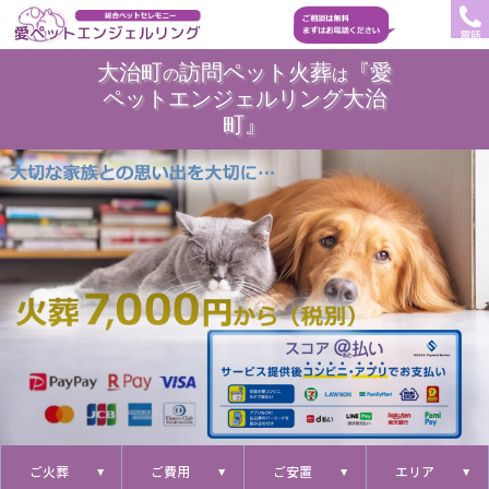
電話
大治町
訪問ペット火葬
『愛
の
は
ペットエンジェルリング大治
町』
ご火葬
ご費用
ご安置
エリア