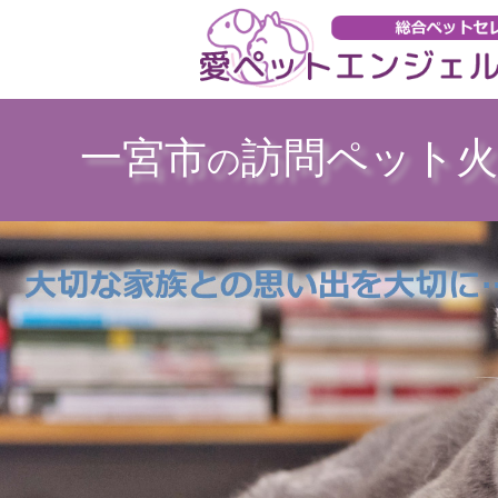
一宮市
訪問ペット火
の