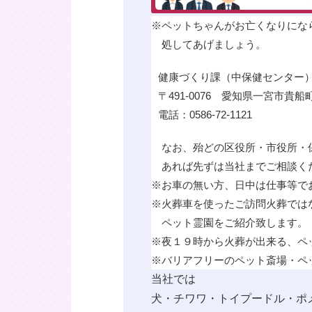
※
ペットちゃんがお亡くなりにな
処してあげましょう。
健康づくり課（中保健センター
〒491-0076 愛知県一宮市貴船
電話：0586-72-1121
なお、殆どの区役所・市役所・
あれば先ずは当社までご相談く
※
お車の無い方、日中は仕事等で
※
火葬車を使ったご訪問火葬では
ペット霊園をご紹介致します。
※
夜１９時から火葬が出来る、ペ
※
バリアフリーのペット斎場・ペ
当社では
犬・チワワ・トイプードル・ポ