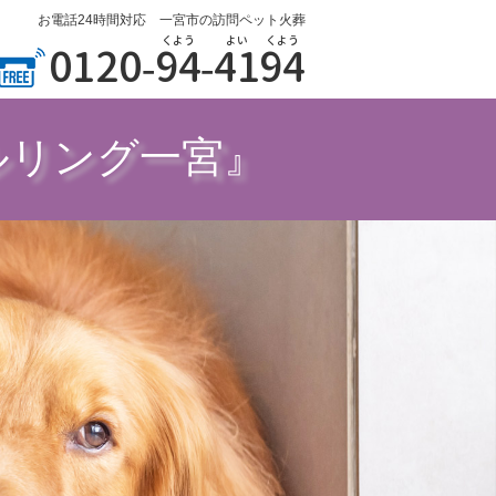
お電話24時間対応 一宮市の訪問ペット火葬
くよう
よい
くよう
0120-
94
-
41
94
ルリング一宮』