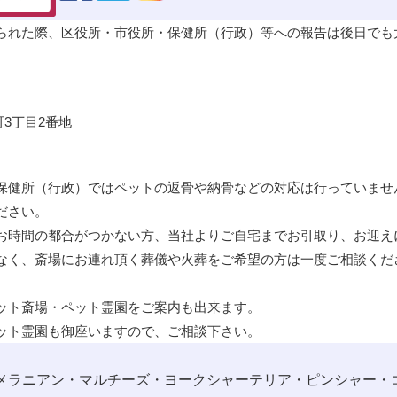
られた際、区役所・市役所・保健所（行政）等への報告は後日でも
）
町3丁目2番地
保健所（行政）ではペットの
返骨
や
納骨
などの対応は行っていませ
ださい。
お時間の都合がつかない方、当社よりご自宅までお引取り、お迎え
なく、斎場にお連れ頂く葬儀や火葬をご希望の方は一度ご相談くだ
ット斎場・ペット霊園をご案内も出来ます。
ット霊園も御座いますので、ご相談下さい。
メラニアン・マルチーズ・ヨークシャーテリア・ピンシャー・